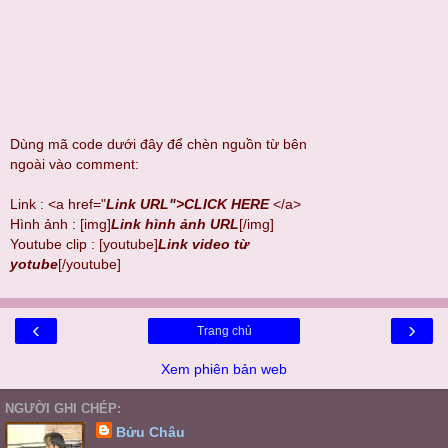
Dùng mã code dưới đây để chèn nguồn từ bên
ngoài vào comment:
Link : <a href="
Link URL">CLICK HERE
</a>
Hình ảnh : [img]
Link hình ảnh URL
[/img]
Youtube clip : [youtube]
Link video từ
yotube
[/youtube]
‹
›
Trang chủ
Xem phiên bản web
NGƯỜI GHI CHÉP:
Bửu Châu